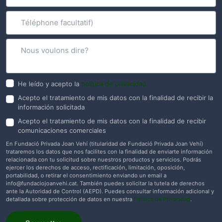
He leído y acepto la
política de privacidad
Acepto el tratamiento de mis datos con la finalidad de recibir la
información solicitada
Acepto el tratamiento de mis datos con la finalidad de recibir
comunicaciones comerciales
En Fundació Privada Joan Vehí (titularidad de Fundació Privada Joan Vehí)
trataremos los datos que nos facilites con la finalidad de enviarte información
relacionada con tu solicitud sobre nuestros productos y servicios. Podrás
ejercer los derechos de acceso, rectificación, limitación, oposición,
portabilidad, o retirar el consentimiento enviando un email a
info@fundaciojoanvehi.cat
. También puedes solicitar la tutela de derechos
ante la Autoridad de Control (AEPD). Puedes consultar información adicional y
detallada sobre protección de datos en nuestra
Política de Privacidad
.