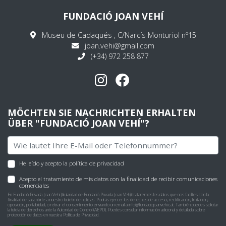
FUNDACIÓ JOAN VEHÍ
Museu de Cadaqués , C/Narcís Monturiol nº15
joan.vehi@gmail.com
(+34) 972 258 877
MÖCHTEN SIE NACHRICHTEN ERHALTEN
ÜBER "FUNDACIÓ JOAN VEHÍ"?
He leído y acepto la
política de privacidad
Acepto el tratamiento de mis datos con la finalidad de recibir comunicaciones
comerciales
En Fundació Privada Joan Vehí (titularidad de Fundació Privada Joan Vehí) trataremos los datos que nos facilites con la
finalidad de suscribirte a nuestro boletín de noticias. Podrás ejercer los derechos de acceso, rectificación, limitación,
oposición, portabilidad, o retirar el consentimiento enviando un email a
info@fundaciojoanvehi.cat
. También puedes solicitar
la tutela de derechos ante la Autoridad de Control (AEPD). Puedes consultar información adicional y detallada sobre
protección de datos en nuestra
Política de Privacidad
.