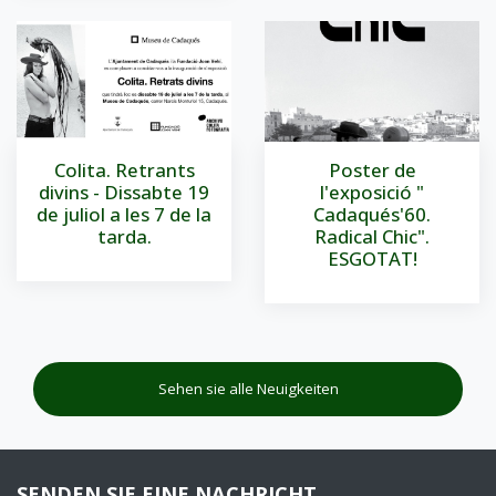
Colita. Retrants
Poster de
divins - Dissabte 19
l'exposició "
de juliol a les 7 de la
Cadaqués'60.
tarda.
Radical Chic".
ESGOTAT!
Sehen sie alle Neuigkeiten
SENDEN SIE EINE NACHRICHT