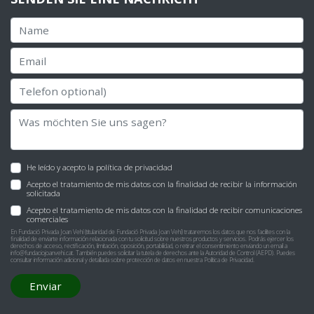
He leído y acepto la
política de privacidad
Acepto el tratamiento de mis datos con la finalidad de recibir la información
solicitada
Acepto el tratamiento de mis datos con la finalidad de recibir comunicaciones
comerciales
En Fundació Privada Joan Vehí (titularidad de Fundació Privada Joan Vehí) trataremos los datos que nos facilites con la
finalidad de enviarte información relacionada con tu solicitud sobre nuestros productos y servicios. Podrás ejercer los
derechos de acceso, rectificación, limitación, oposición, portabilidad, o retirar el consentimiento enviando un email a
info@fundaciojoanvehi.cat
. También puedes solicitar la tutela de derechos ante la Autoridad de Control (AEPD). Puedes
consultar información adicional y detallada sobre protección de datos en nuestra
Política de Privacidad
.
Enviar