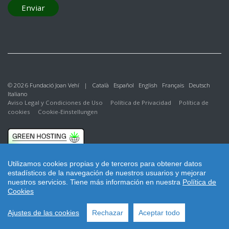
Enviar
© 2026 Fundació Joan Vehí |
Català
Español
English
Français
Deutsch
Italiano
Aviso Legal y Condiciones de Uso
Política de Privacidad
Política de
cookies
Cookie-Einstellungen
Utilizamos cookies propias y de terceros para obtener datos
estadísticos de la navegación de nuestros usuarios y mejorar
nuestros servicios.
Tiene más información en nuestra
Política de
Cookies
Ajustes de las cookies
Rechazar
Aceptar todo